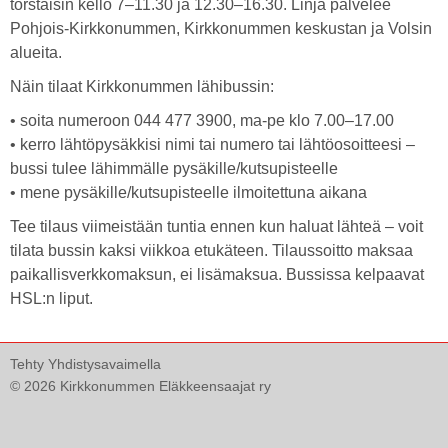
torstaisin kello 7–11.30 ja 12.30–16.30. Linja palvelee
Pohjois-Kirkkonummen, Kirkkonummen keskustan ja Volsin
alueita.
Näin tilaat Kirkkonummen lähibussin:
• soita numeroon 044 477 3900, ma-pe klo 7.00–17.00
• kerro lähtöpysäkkisi nimi tai numero tai lähtöosoitteesi –
bussi tulee lähimmälle pysäkille/kutsupisteelle
• mene pysäkille/kutsupisteelle ilmoitettuna aikana
Tee tilaus viimeistään tuntia ennen kun haluat lähteä – voit
tilata bussin kaksi viikkoa etukäteen. Tilaussoitto maksaa
paikallisverkkomaksun, ei lisämaksua. Bussissa kelpaavat
HSL:n liput.
Tehty Yhdistysavaimella
©
2026 Kirkkonummen Eläkkeensaajat ry