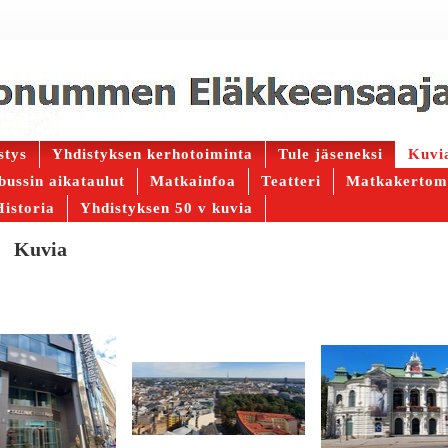
stys
Yhdistyksen kerhotoiminta
Tule jäseneksi
Kuvi
 bussin aikataulut
Matkainfoa
Teatteri
Matkakertom
Historia
Yhdistyksen 50 v kuvia
Kuvia