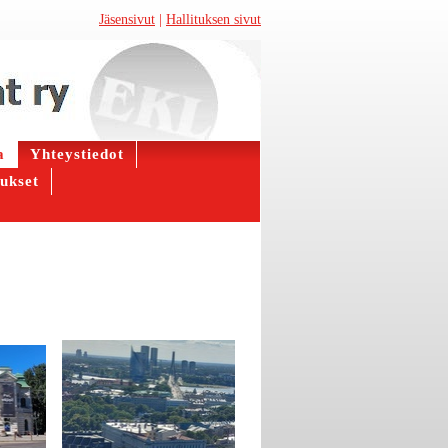
Jäsensivut
|
Hallituksen sivut
a
Yhteystiedot
ukset